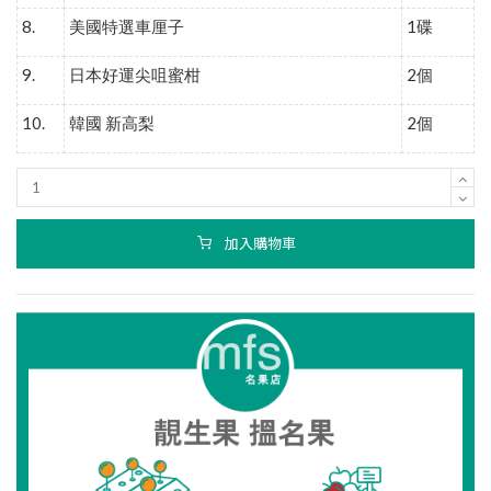
8.
1
美國特選車厘子
碟
9.
2
日本好運尖咀蜜柑
個
10.
2
韓國
新高梨
個
加入購物車