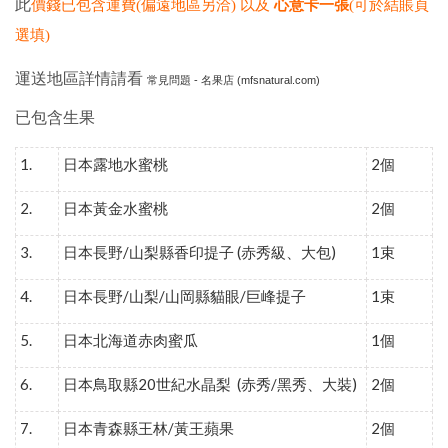
此
價錢已包含運費(偏遠地區另洽) 以及
心意卡一張
(可於結賬頁
選填)
運送地區詳情請看
常見問題 - 名果店 (mfsnatural.com)
已包含生果
1.
2
日本露地水蜜桃
個
2.
2
日本黃金水蜜桃
個
3.
/
(
)
1
日本長野
山梨縣香印提子
赤秀級、大包
束
4.
/
/
/
1
日本長野
山梨
山岡縣貓眼
巨峰提子
束
5.
1
日本北海道赤肉蜜瓜
個
6.
20
(
/
)
2
日本鳥取縣
世紀水晶梨
赤秀
黑秀、大裝
個
7.
/
2
日本青森縣王林
黃王蘋果
個