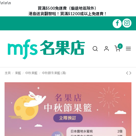
\n\n
\n
買滿$500免運費（偏遠地區除外）
港島送貨翻黎啦！買滿$1200或以上免運費！
0
主頁
果籃
中秋果籃
中秋節生果籃 (滿)