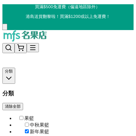
買滿$500免運費（偏遠地區除外）
港島送貨翻黎啦！買滿$1200或以上免運費！
分類
分類
清除全部
果籃
中秋果籃
新年果籃