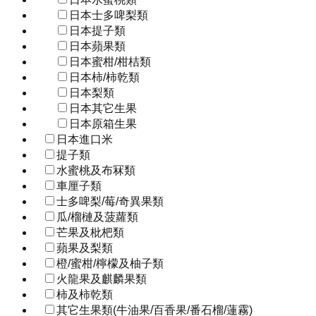
日本士多啤梨類
日本提子類
日本蘋果類
日本蜜柑/柑桔類
日本柿/柿乾類
日本梨類
日本其它生果
日本原箱生果
日本進口米
提子類
水蜜桃及布冧類
車厘子類
士多啤梨/莓/奇異果類
瓜/榴槤及菠蘿類
芒果及枇杷類
蘋果及梨類
橙/蜜柑/檸檬及柚子類
火龍果及麒麟果類
柿及柿乾類
其它生果類(牛油果/百香果/番石榴/蓮霧)