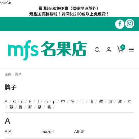
\n\n
\n
買滿$500免運費（偏遠地區除外）
港島送貨翻黎啦！買滿$1200或以上免運費！
0
主頁
牌子
牌子
A
/
C
/
e
/
H
/
J
/
m
/
p
/
中
/
保
/
土
/
山
/
教
/
消
/
渣
/
立
/
競
/
置
/
那
/
醫
/
香
/
A
AIA
amazon
ARUP