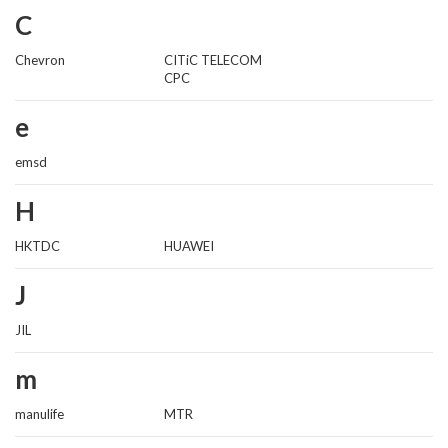
C
Chevron
CITiC TELECOM
CPC
e
emsd
H
HKTDC
HUAWEI
J
JIL
m
manulife
MTR