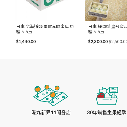
日本 北海道縣 雷電赤肉蜜瓜 原
日本 靜岡縣 皇冠蜜瓜
箱 5-6玉
箱 5-6玉
$1,440.00
$2,300.00
$2,500.0
港九新界11間分店
30年銷售生果經驗