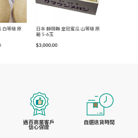
 白等級 原
日本 靜岡縣 皇冠蜜瓜 山等級 原
箱 5-6玉
0
$3,000.00
過百商業客戶
自選送貨時間
信心保證