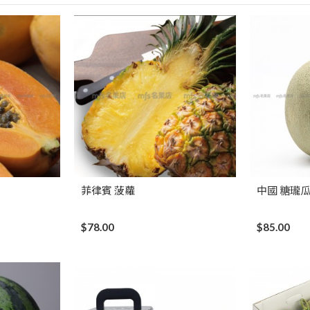
菲律賓 菠蘿
中國 糖瓏
$78.00
$85.00