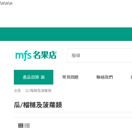
\n\n
\n
產品目錄
常見問題
聯絡我們
主頁
瓜/榴槤及菠蘿類
瓜/榴槤及菠蘿類