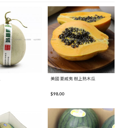
瓜
美國 夏威夷 樹上熟木瓜
$98.00