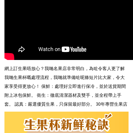
網上訂生果唔放心？我哋名果店非常明白，為咗令客人更了解
我哋生果杯嘅處理流程，我哋就準備咗呢條短片比大家，令大
家享受得更放心！ 保鮮：處理好立即進行保冷，並於送貨期間
附上冰包保鮮。 衛生：徹底清潔器材及雙手，並全程帶上手
套。 認真：嚴選優質生果，只保留最好部分。 30年專營生果店 