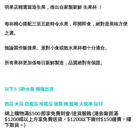
明果店精選當造生果，推出自家製新鮮 生果杯 ！
每杯精心搭配三至五款時令水果，即開即食，絕對是美味方便
之選。
無論當作飯後果、派對小食或散水果杯都十分適合。
所有果杯更加係每日新鮮製造，品質絕對有保證。
以下3-5款水果 隨機出貨
西瓜 木瓜 白蜜瓜 哈蜜瓜 菠蘿 橙 藍莓 火龍果 茄仔
網上購物滿$500 即享免費到會/送貨服務 (港島需買滿
$1200或以上方享免費送貨，$1200以下需付$150運費，樓
下取貨。)