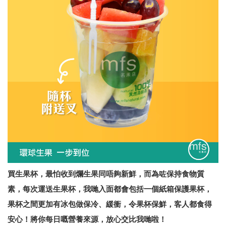
買生果杯，最怕收到爛生果同唔夠新鮮，而為咗保持食物質
素，每次運送生果杯，我哋入面都會包括一個紙箱保護果杯，
果杯之間更加有冰包做保冷、緩衝，令果杯保鮮，客人都食得
安心！將你每日嘅營養來源，放心交比我哋啦！