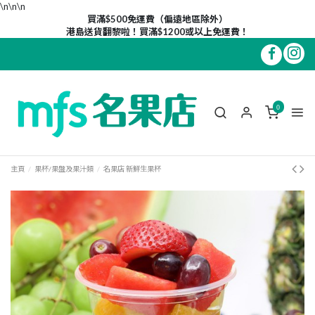
\n\n
\n
買滿$500免運費（偏遠地區除外）
港島送貨翻黎啦！買滿$1200或以上免運費！
0
主頁
果杯/果盤及果汁類
名果店 新鮮生果杯