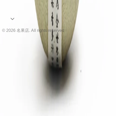
有用資訊
© 2026 名果店. All rights reserved