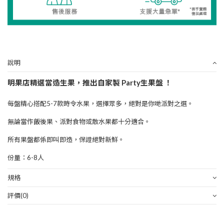
說明
明果店精選當造生果，推出自家製 Party生果盤 ！
每盤精心搭配5-7款時令水果，選擇眾多，絕對是你哋派對之選。
無論當作飯後果、派對食物或散水果都十分適合。
所有果盤都係即叫即造，保證絕對新鮮。
份量：6-8人
規格
評價
(0)