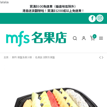
\n\n
\n
買滿$500免運費（偏遠地區除外）
港島送貨翻黎啦！買滿$1200或以上免運費！
0
主頁
果杯/果盤及果汁類
名果店 派對生果盤